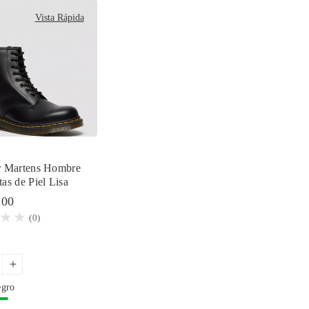
Vista Rápida
r Martens Hombre
as de Piel Lisa
.00
(0)
I18n
Error:
gro
ng
Missing