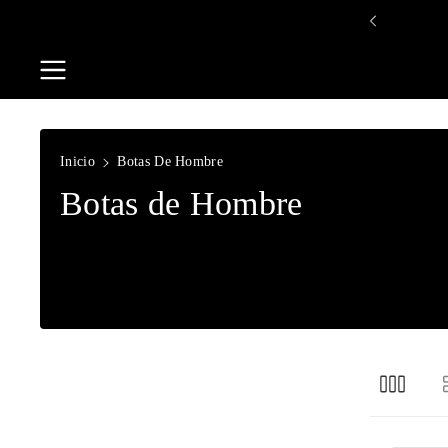
Saltar Al
Bienvenidos a KINMEX
Contenido
Inicio
Botas De Hombre
C
Botas de Hombre
o
l
e
c
c